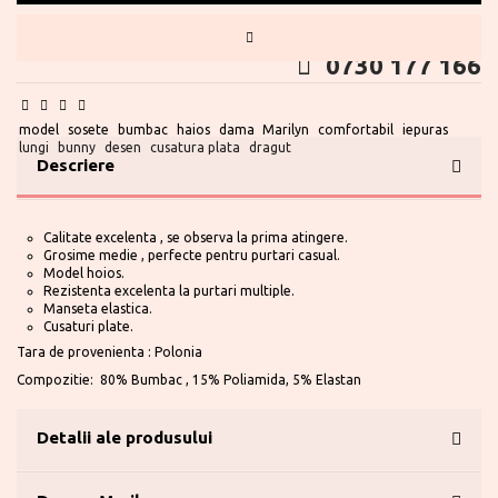
Te ajutam?
0730 177 166
model
sosete
bumbac
haios
dama
Marilyn
comfortabil
iepuras
lungi
bunny
desen
cusatura plata
dragut
Descriere
Calitate excelenta , se observa la prima atingere.
Grosime medie , perfecte pentru purtari casual.
Model hoios.
Rezistenta excelenta la purtari multiple.
Manseta elastica.
Cusaturi plate.
Tara de provenienta : Polonia
Compozitie: 80% Bumbac , 15% Poliamida, 5% Elastan
Detalii ale produsului