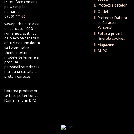
Puteti face comenzi
Protectia datelor
pe wassup la
numarul
Outlet
0730177166
Protectia Datelor
cu Caracter
www.push-up.ro este
Personal
un concept 100%
romanesc, sustinut
Politica privind
de o echipa tanara si
fisierele cookies
entuziasta. Ne dorim
Magazine
sa livram catre
ANPC
clientii nostrii
modele de lenjerie si
produse
personalizate de cea
mai buna calitate la
preturi corecte.
Livrarea produselor
se face pe teritoriul
Romaniei prin DPD