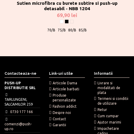
Sutien microfibra cu burete subtire si push-up
detasabil - NBB 1204
69,90 lei
Alb
Negru
Nude
70/B
75/B
80/B
85/B
Contacteaza-ne
Link-uri utile
Informatii
PUSH-UP
Articole Dama
Livrare si
DISTRIBUTIE SRL
modalitati de
Articole barbati
plata
Produse
Termeni si conditii
TARLUNGENI,
personalizate
de utilizare
SALCAMILOR 259
Fashion addict
Retur
0730 177 166
Despre noi
Cum cumpar
Contact
Ajutor marimi
comenzi@push-
Garantii
Impachetare
up.ro
cadou