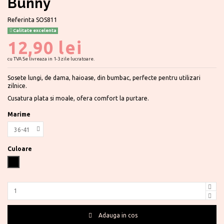
Bunny
Referinta
SOS811
Calitate excelenta
12,90 lei
cu TVA
Se livreaza in 1-3 zile lucratoare.
Sosete lungi, de dama, haioase, din bumbac, perfecte pentru utilizari
zilnice.
Cusatura plata si moale, ofera comfort la purtare.
Marime
Culoare
Negru
Adauga in cos