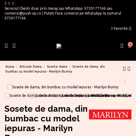
Serviciul Clienti doar prin mesaj sau WhatsApp:
0730177166
sau
comenzi@push-up.ro
| Puteti face comenzi pe WhatsApp la numarul
0730177166
Favorite (
)
0
Acasa
Articole Dama
Sosete dama
Sosete de dama, din
bumbac cu model iepuras - Marilyn Bunny
Sosete de dama, din
bumbac cu model
iepuras - Marilyn