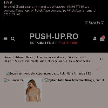
Serviciul Clienti doar prin mesaj sau WhatsApp:
0730177166
sau
comenzi@push-up.ro
| Puteti face comenzi pe WhatsApp la numarul
0730177166
Favorite (
0
)
0
Acasa
Articole Dama
Lenjerie intima dama
Sutiene pentru
dama
Sutien semi-moale, cupa intreaga, cu tull - Gaia Amanda 882