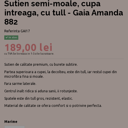
Sutien semi-moale, cupa
intreaga, cu tull - Gaia Amanda
882
Referinta
GAI17
In stoc
189,00 lei
cu TVA
Se livreaza in 1-3 zile lucratoare.
Sutien de calitate premium, cu burete subtire.
Partea superioara a cupei, la decolteu, este din tull, iar restul cupei din
microfibra fina si moale.
Fara sarme laterale.
Centrul inalt ridica si aduna sanii, ii rotunjeste.
Spatele este din tull gros, rezistent, elastic.
Material de calitate ce ofera comfort si o potrivire perfecta.
Marime