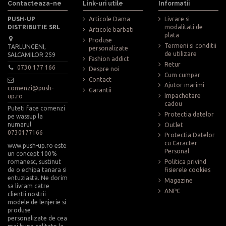
Contacteaza-ne
Link-uri utile
Informatii
PUSH-UP
Articole Dama
Livrare si
DISTRIBUTIE SRL
modalitati de
Articole barbati
plata
Produse
Termeni si conditii
TARLUNGENI,
personalizate
de utilizare
SALCAMILOR 259
Fashion addict
Retur
0730 177 166
Despre noi
Cum cumpar
Contact
Ajutor marimi
comenzi@push-
Garantii
Impachetare
up.ro
cadou
Puteti face comenzi
Protectia datelor
pe wassup la
numarul
Outlet
0730177166
Protectia Datelor
cu Caracter
www.push-up.ro este
Personal
un concept 100%
romanesc, sustinut
Politica privind
de o echipa tanara si
fisierele cookies
entuziasta. Ne dorim
Magazine
sa livram catre
ANPC
clientii nostrii
modele de lenjerie si
produse
personalizate de cea