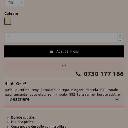
Culoare
Bej
Adauga in cos
Te ajutam?
0730 177 166
push-up
sutien
sexy
jumatate de cupa
elegant
dantela
tull
moale
gaia
amanda
decoleteu
semi-moale
882
fara sarme
burete subtire
Descriere
Burete subtire.
Nu irita pielea.
Cupa moale din tulle cu microfibra.